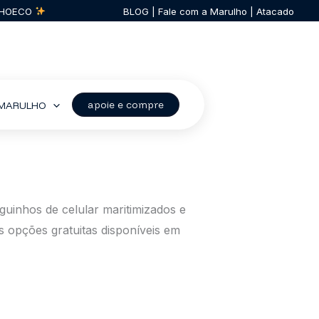
ULHOECO
BLOG
|
Fale com a Marulho
|
Atacado
apoie e compre
A MARULHO
guinhos de celular maritimizados e
 opções gratuitas disponíveis em