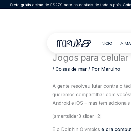
Ir
Frete grátis acima de R$279 para as capitais de todo o país! Cá
para
o
conteúdo
INÍCIO
A M
Jogos para celula
/
Coisas de mar
/ Por
Marulho
A gente resolveu lutar contra o té
queremos compartilhar com vocês! 
Android e iOS – mas tem adicionais
[smartslider3 slider=2]
E o Dolphin Olympics
é pra compu