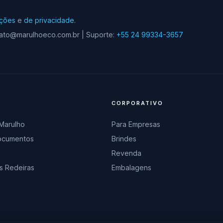
uções
e
de privacidade
.
ontato@marulhoeco.com.br | Suporte:
+55 24 99334-3657
CORPORATIVO
 Marulho
Para Empresas
Documentos
Brindes
Revenda
s Redeiras
Embalagens