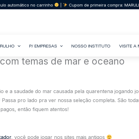
lculo automático no carrinho
|
Cupom de primeira compra: MAR
ARULHO
P/ EMPRESAS
NOSSO INSTITUTO
VISITE 
r com temas de mar e oceano
dio e a saudade do mar causada pela quarentena jogando jo
Passa pro lado pra ver nossa seleção completa. São todas
 pagos, então fiquem atentos!
tador
, você pode jogar nos sites mais antigos