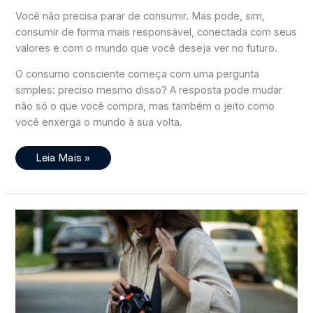
Você não precisa parar de consumir. Mas pode, sim,
consumir de forma mais responsável, conectada com seus
valores e com o mundo que você deseja ver no futuro.
O consumo consciente começa com uma pergunta
simples: preciso mesmo disso? A resposta pode mudar
não só o que você compra, mas também o jeito como
você enxerga o mundo à sua volta.
Consumo
Leia Mais »
Consciente:
O
Que
É,
Por
Que
Importa
E
Como
Começar
Na
Prática