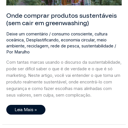
Onde comprar produtos sustentáveis
(sem cair em greenwashing)
Deixe um comentário
/
consumo consciente
,
cultura
oceânica
,
Desplastificando
,
economia circular
,
meio
ambiente
,
reciclagem
,
rede de pesca
,
sustentabilidade
/
Por
Marulho
Com tantas marcas usando o discurso da sustentabilidade,
pode ser difícil saber o que é de verdade e o que é só
marketing. Neste artigo, você vai entender o que torna um
produto realmente sustentável, onde encontrá-lo com
segurança e como fazer escolhas mais alinhadas com
seus valores, sem culpa, sem complicação.
Onde
Leia Mais »
Comprar
Produtos
Sustentáveis
(sem