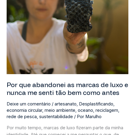
Por que abandonei as marcas de luxo e
nunca me senti tão bem como antes
Deixe um comentário
/
artesanato
,
Desplastificando
,
economia circular
,
meio ambiente
,
oceano
,
reciclagem
,
rede de pesca
,
sustentabilidade
/ Por
Marulho
Por muito tempo, marcas de luxo fizeram parte da minha
identidade. Até que comecei a me perguntar o que, de