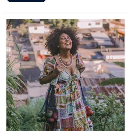
A
Embalagem
Também
Conta
Uma
História:
Marulho
E
Biquínis
Unidos
Pelo
Oceano