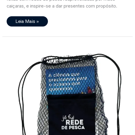
caiçaras, e inspire-se a dar presentes com propósito.
Presente
Leia Mais »
Com
Propósito:
Quando
A
História
Importa
Tanto
Quanto
O
Que
Vai
Dentro
Da
Embalagem