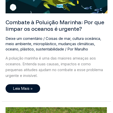
Combate à Poluição Marinha: Por que
limpar os oceanos é urgente?
Deixe um comentário
/
Coisas de mar
,
cultura oceânica
,
meio ambiente
,
microplástico
,
mudanças climáticas
,
oceano
,
plástico
,
sustentabilidade
/ Por
Marulho
A poluição marinha é uma das maiores ameaças aos
oceanos. Entenda suas causas, impactos e como
pequenas atitudes ajudam no combate a esse problema
urgente e invisível.
Combate
Leia Mais »
À
Poluição
Marinha:
Por
Que
Limpar
Os