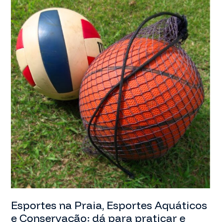
Oceanos
É
Urgente?
Esportes na Praia, Esportes Aquáticos
e Conservação: dá para praticar e