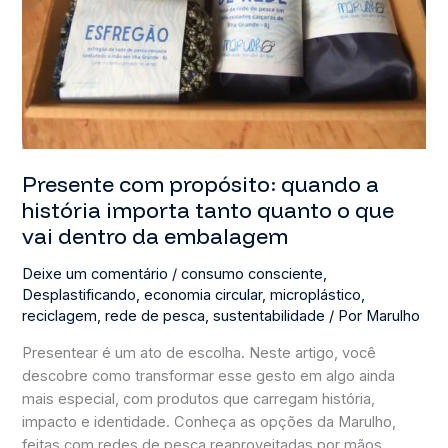
Presente com propósito: quando a
história importa tanto quanto o que
vai dentro da embalagem
Deixe um comentário
/
consumo consciente
,
Desplastificando
,
economia circular
,
microplástico
,
reciclagem
,
rede de pesca
,
sustentabilidade
/ Por
Marulho
Presentear é um ato de escolha. Neste artigo, você
descobre como transformar esse gesto em algo ainda
mais especial, com produtos que carregam história,
impacto e identidade. Conheça as opções da Marulho,
feitas com redes de pesca reaproveitadas por mãos