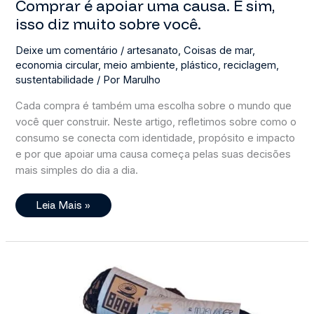
Comprar é apoiar uma causa. E sim,
isso diz muito sobre você.
Deixe um comentário
/
artesanato
,
Coisas de mar
,
economia circular
,
meio ambiente
,
plástico
,
reciclagem
,
sustentabilidade
/ Por
Marulho
Cada compra é também uma escolha sobre o mundo que
você quer construir. Neste artigo, refletimos sobre como o
consumo se conecta com identidade, propósito e impacto
e por que apoiar uma causa começa pelas suas decisões
mais simples do dia a dia.
Comprar
Leia Mais »
É
Apoiar
Uma
Causa.
E
Sim,
Isso
Diz
Muito
Sobre
Você.