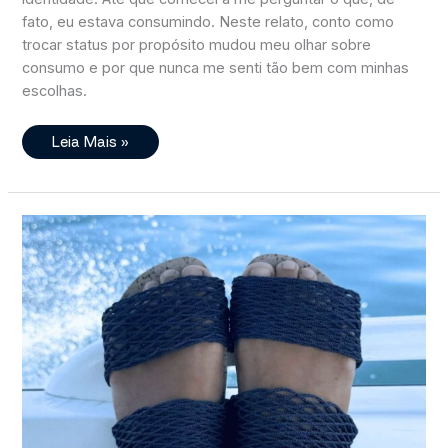
fato, eu estava consumindo. Neste relato, conto como
trocar status por propósito mudou meu olhar sobre
consumo e por que nunca me senti tão bem com minhas
escolhas.
Por
Leia Mais »
Que
Abandonei
As
Marcas
De
Luxo
E
Nunca
Me
Senti
Tão
Bem
Como
Antes