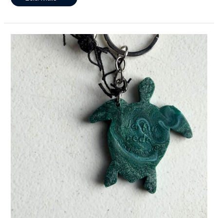
Em
Usar
O
Que
Tem
História