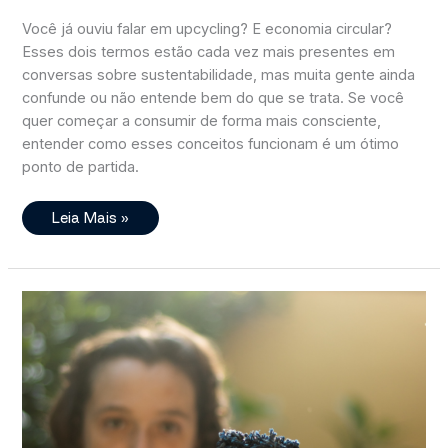
Você já ouviu falar em upcycling? E economia circular?
Esses dois termos estão cada vez mais presentes em
conversas sobre sustentabilidade, mas muita gente ainda
confunde ou não entende bem do que se trata. Se você
quer começar a consumir de forma mais consciente,
entender como esses conceitos funcionam é um ótimo
ponto de partida.
O
Leia Mais »
Que
É
Upcycling
E
Por
Que
Ele
É
O
Futuro
Da
Moda
(e
De
Tudo
Mais)