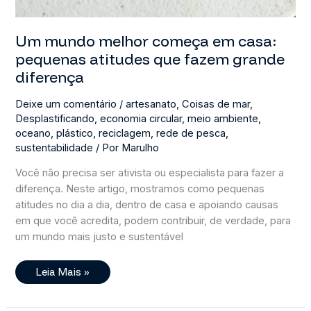
Um mundo melhor começa em casa:
pequenas atitudes que fazem grande
diferença
Deixe um comentário
/
artesanato
,
Coisas de mar
,
Desplastificando
,
economia circular
,
meio ambiente
,
oceano
,
plástico
,
reciclagem
,
rede de pesca
,
sustentabilidade
/ Por
Marulho
Você não precisa ser ativista ou especialista para fazer a
diferença. Neste artigo, mostramos como pequenas
atitudes no dia a dia, dentro de casa e apoiando causas
em que você acredita, podem contribuir, de verdade, para
um mundo mais justo e sustentável
Um
Leia Mais »
Mundo
Melhor
Começa
Em