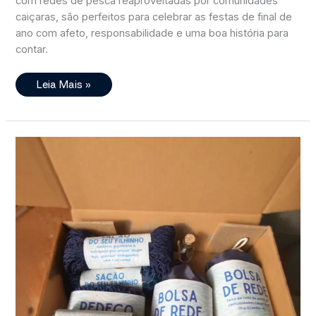
com redes de pesca reaproveitadas por comunidades
caiçaras, são perfeitos para celebrar as festas de final de
ano com afeto, responsabilidade e uma boa história para
contar.
Presentes
Leia Mais »
De
Fim
De
Ano
Com
Significado:
Ideias
Criativas
Para
Celebrar
Com
Propósito