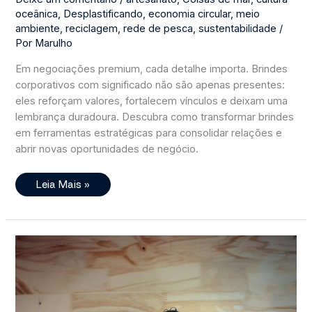
oceânica
,
Desplastificando
,
economia circular
,
meio
ambiente
,
reciclagem
,
rede de pesca
,
sustentabilidade
/
Por
Marulho
Em negociações premium, cada detalhe importa. Brindes
corporativos com significado não são apenas presentes:
eles reforçam valores, fortalecem vínculos e deixam uma
lembrança duradoura. Descubra como transformar brindes
em ferramentas estratégicas para consolidar relações e
abrir novas oportunidades de negócio.
Chega
Leia Mais »
De
Brindes
Esquecidos
Na
Gaveta:
Transforme
Presentes
Em
Parcerias
De
Longo
Prazo