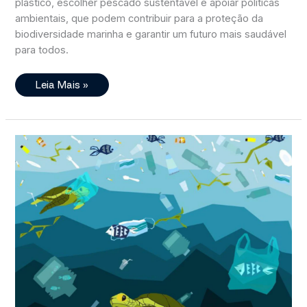
plástico, escolher pescado sustentável e apoiar políticas
ambientais, que podem contribuir para a proteção da
biodiversidade marinha e garantir um futuro mais saudável
para todos.
Como
Leia Mais »
Proteger
A
Vida
Marinha?
Entenda
Por
Que
O
Oceano
Precisa
De
Você