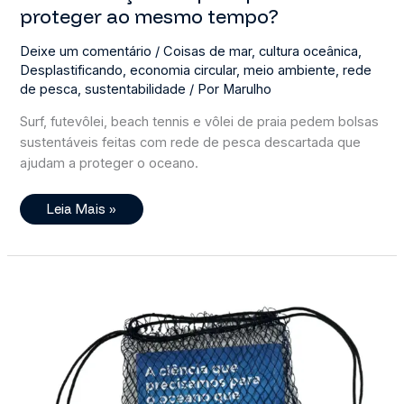
proteger ao mesmo tempo?
Deixe um comentário
/
Coisas de mar
,
cultura oceânica
,
Desplastificando
,
economia circular
,
meio ambiente
,
rede
de pesca
,
sustentabilidade
/ Por
Marulho
Surf, futevôlei, beach tennis e vôlei de praia pedem bolsas
sustentáveis feitas com rede de pesca descartada que
ajudam a proteger o oceano.
Esportes
Leia Mais »
Na
Praia,
Esportes
Aquáticos
E
Conservação:
Dá
Para
Praticar
E
Proteger
Ao
Mesmo
Tempo?