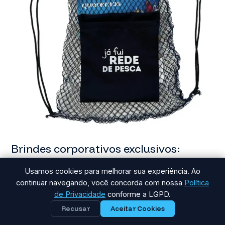
Brindes corporativos exclusivos:
porque seus melhores clientes
Usamos cookies para melhorar sua experiência. Ao
merecem mais do que um presente
continuar navegando, você concorda com nossa
Política
Deixe um comentário
/
Desplastificando
,
economia circular
,
de Privacidade
conforme a LGPD.
meio ambiente
,
oceano
,
sustentabilidade
/ Por
Marulho
Recusar
Aceitar Cookies
Brindes corporativos podem ser mais do que simples itens