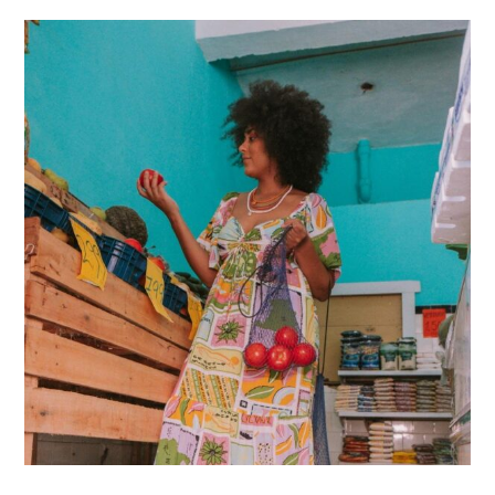
Casa:
Pequenas
Atitudes
Que
Fazem
Grande
Diferença