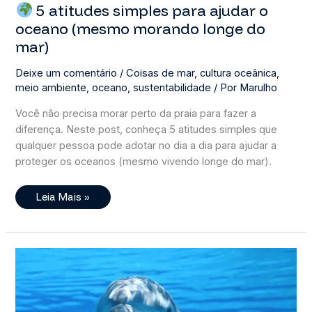
5 atitudes simples para ajudar o
oceano (mesmo morando longe do
mar)
Deixe um comentário
/
Coisas de mar
,
cultura oceânica
,
meio ambiente
,
oceano
,
sustentabilidade
/ Por
Marulho
Você não precisa morar perto da praia para fazer a
diferença. Neste post, conheça 5 atitudes simples que
qualquer pessoa pode adotar no dia a dia para ajudar a
proteger os oceanos (mesmo vivendo longe do mar).
Leia Mais »
5
Atitudes
Simples
Para
Ajudar
O
Oceano
(mesmo
Morando
Longe
Do