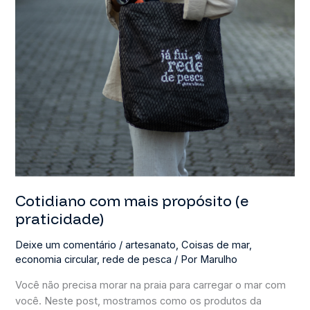
Cotidiano com mais propósito (e
praticidade)
Deixe um comentário
/
artesanato
,
Coisas de mar
,
economia circular
,
rede de pesca
/ Por
Marulho
Você não precisa morar na praia para carregar o mar com
você. Neste post, mostramos como os produtos da