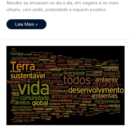
Marulho se encaixam no dia a dia, em viagens e no meio
urbano, com estilo, praticidade e impacto positivo.
Cotidiano
Leia Mais »
Com
Mais
Propósito
(e
Praticidade)