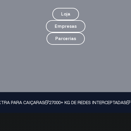
Loja
Empresas
Parcerias
PARA CAIÇARAS
27000+ KG DE REDES INTERCEPTADAS
+ DE 1