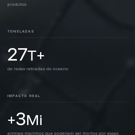
produtos
TONELADAS
27
T+
de redes retiradas do oceano
IMPACTO REAL
3
+
Mi
animais marinhos que poderiam ser mortos por essas