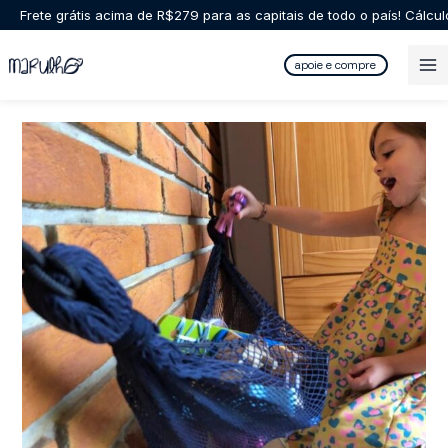
Ir
Frete grátis acima de R$279 para as capitais de todo o país! Cálcu
para
o
apoie e compre
conteúdo