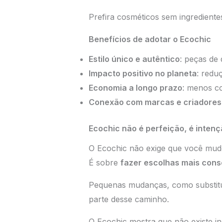
Prefira cosméticos sem ingrediente
Benefícios de adotar o Ecochic
Estilo único e autêntico
: peças de 
Impacto positivo no planeta
: redu
Economia a longo prazo
: menos co
Conexão com marcas e criadores 
Ecochic não é perfeição, é inten
O Ecochic não exige que você mude
É sobre
fazer escolhas mais cons
Pequenas mudanças, como substitui
parte desse caminho.
O Ecochic mostra que não existe in