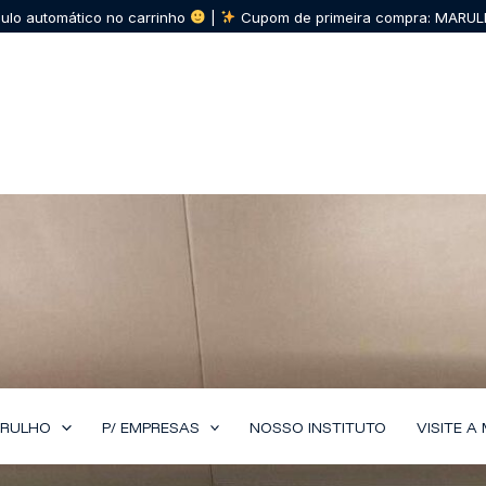
lculo automático no carrinho
|
Cupom de primeira compra: MAR
ARULHO
P/ EMPRESAS
NOSSO INSTITUTO
VISITE 