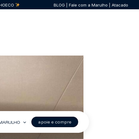
ULHOECO
BLOG
|
Fale com a Marulho
|
Atacado
apoie e compre
A MARULHO