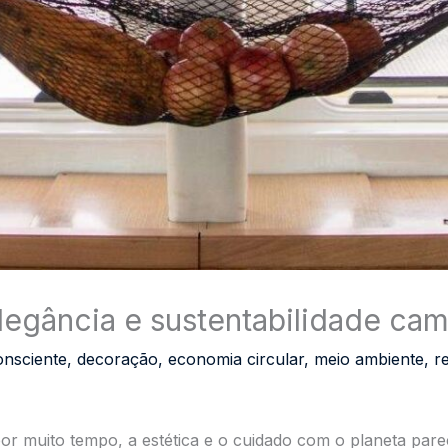
egância e sustentabilidade cam
nsciente
,
decoração
,
economia circular
,
meio ambiente
,
r
or muito tempo, a estética e o cuidado com o planeta par