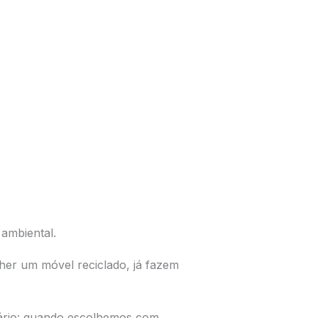
 ambiental.
her um móvel reciclado, já fazem
trário: quando escolhemos com