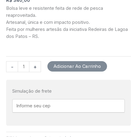
R$
340,00
Bolsa leve e resistente feita de rede de pesca
reaproveitada.
Artesanal, única e com impacto positivo.
Feita por mulheres artesãs da iniciativa Redeiras de Lagoa
dos Patos – RS.
Bolsa
Adicionar Ao Carrinho
-
+
Lagoa
Doce
-
Simulação de frete
Produto
Redeiras
quantidade