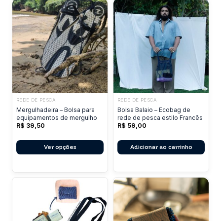
REDE DE PESCA
REDE DE PESCA
Este
Mergulhadeira – Bolsa para
Bolsa Balaio – Ecobag de
produto
equipamentos de mergulho
rede de pesca estilo Francês
R$
39,50
R$
59,00
tem
várias
Ver opções
Adicionar ao carrinho
variantes.
As
opções
podem
ser