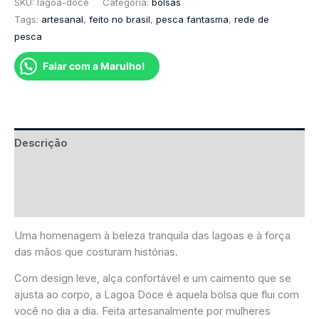
SKU:
lagoa-doce
Categoria:
bolsas
Tags:
artesanal
,
feito no brasil
,
pesca fantasma
,
rede de
pesca
Falar com a Marulho!
Descrição
Informação adicional
Avaliações (0)
Uma homenagem à beleza tranquila das lagoas e à força
das mãos que costuram histórias.
Com design leve, alça confortável e um caimento que se
ajusta ao corpo, a Lagoa Doce é aquela bolsa que flui com
você no dia a dia. Feita artesanalmente por mulheres