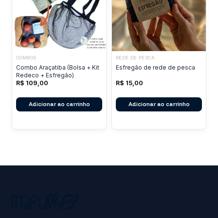
escolhidas
na
página
do
produto
COMBOS
REDE DE PESCA
Combo Araçatiba (Bolsa + Kit
Esfregão de rede de pesca
Redeco + Esfregão)
R$
109,00
R$
15,00
Adicionar ao carrinho
Adicionar ao carrinho