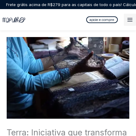
Ir
Frete grátis acima de R$279 para as capitais de todo o país! Cálcu
para
o
apoie e compre
conteúdo
Terra: Iniciativa que transforma