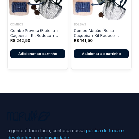
COMBOS
BOLSAS
Combo Provetá (Fruteira +
Combo Abraão (Bolsa +
Caçoeira + Kit Redeco +
Caçoeira + Kit Redeco +
Esfregão)
R$
242,50
Esfregão)
R$
141,50
Adicionar ao carrinho
Adicionar ao carrinho
a gente é facin facin, conheça nossa
política de troca e
devoluções
e
de privacidade
.