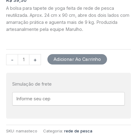
R$
39,50
A bolsa para tapete de yoga feita de rede de pesca
reutilizada. Aprox. 24 cm x 90 cm, abre dos dois lados com
amarração prática e aguenta mais de 9 kg. Produzida
artesanalmente pela equipe Marulho.
Namasteco
Adicionar Ao Carrinho
-
+
-
Bolsa
para
Simulação de frete
tapete
de
yoga
quantidade
SKU:
namasteco
Categoria:
rede de pesca