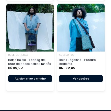
opções
podem
ser
escolhidas
na
página
do
produto
REDE DE PESCA
ACESSÓRIOS
Este
Bolsa Balaio – Ecobag de
Bolsa Lagoinha – Produto
produto
rede de pesca estilo Francês
Redeiras
R$
59,00
R$
199,00
tem
várias
Adicionar ao carrinho
Ver opções
variantes.
As
opções
podem
ser