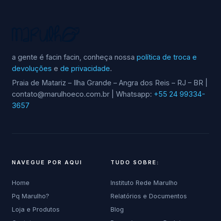
escolhidas
na
página
do
a gente é facin facin, conheça nossa
política de troca e
produto
devoluções
e
de privacidade
.
Praia de Matariz – Ilha Grande – Angra dos Reis – RJ – BR |
contato@marulhoeco.com.br | Whatsapp:
+55 24 99334-
3657
NAVEGUE POR AQUI
TUDO SOBRE:
Home
Instituto Rede Marulho
Pq Marulho?
Relatórios e Documentos
Loja e Produtos
Blog