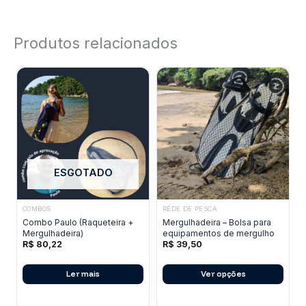
Produtos relacionados
ESGOTADO
COMBOS
REDE DE PESCA
Este
Combo Paulo (Raqueteira +
Mergulhadeira – Bolsa para
produto
Mergulhadeira)
equipamentos de mergulho
R$
80,22
R$
39,50
tem
várias
Ler mais
Ver opções
variantes.
As