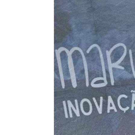
Fonte
De
Renda
Para
Comunidades
Caiçaras