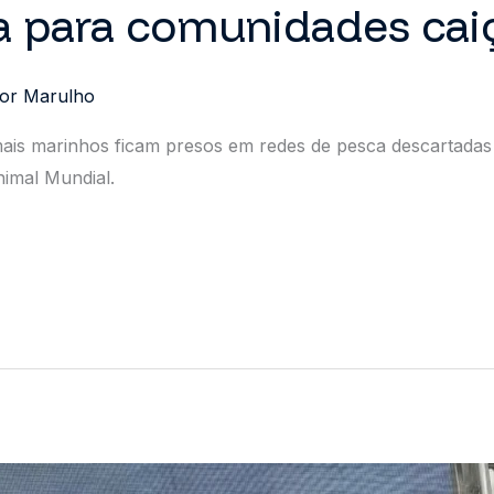
a para comunidades cai
Por
Marulho
imais marinhos ficam presos em redes de pesca descartada
imal Mundial.