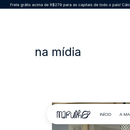
Ir
Frete grátis acima de R$279 para as capitais de todo o país! Cá
para
o
conteúdo
na mídia
INÍCIO
A M